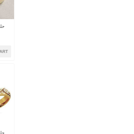
حل
ART
حل