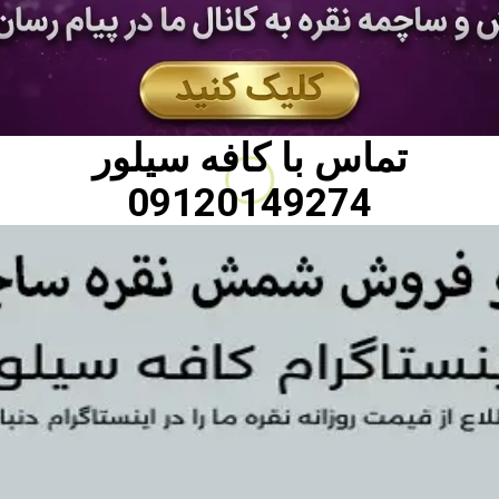
تماس با
کافه سیلور
09120149274