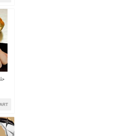
حل
ART