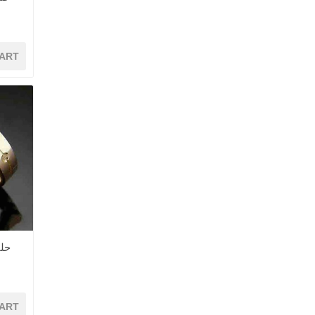
ART
حل
ART