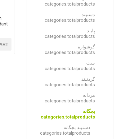
categories.totalproducts
دستبند
n
categories.totalproducts
pendant آوی
پابند
categories.totalproducts
ART
گوشواره
categories.totalproducts
ست
categories.totalproducts
گردنبند
categories.totalproducts
مردانه
categories.totalproducts
بچگانه
categories.totalproducts
دستبند بچگانه
categories.totalproducts