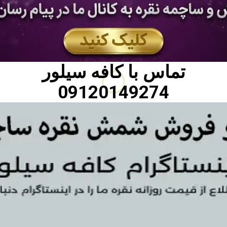
تماس با
کافه سیلور
09120149274