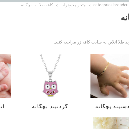
categories.breadcr
متجر مجوهرات
کافه طلا
بچگانه
نه
د طلا آنلاین به
سایت کافه زر
مراجعه کنید.
ستبند بچگانه
گردنبند بچگانه
ان