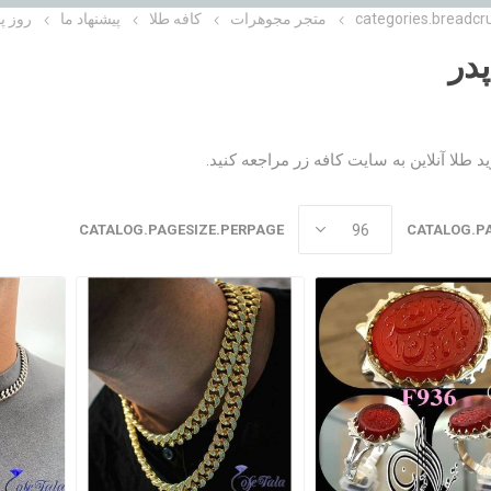
categories.breadcr
متجر مجوهرات
کافه طلا
پیشنهاد ما
روز پ
پدر
د طلا آنلاین به
سایت کافه زر
مراجعه کنید.
CATALOG.PAGESIZE.PERPAGE
CATALOG.P