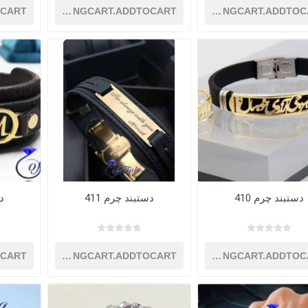
OCART
SHOPPINGCART.ADDTOCART
SHOPPINGCART.ADDTOC
دستبند چرم 410
دستبند چرم 411
دس
OCART
SHOPPINGCART.ADDTOCART
SHOPPINGCART.ADDTOC