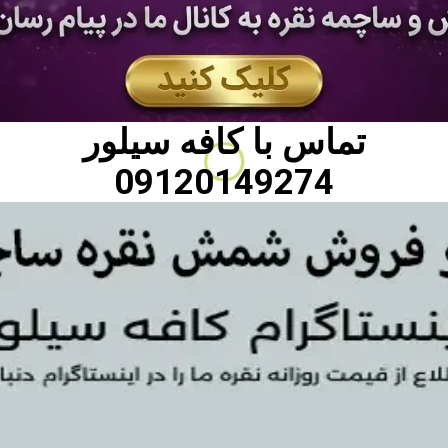
تماس با
کافه سیلور
09120149274