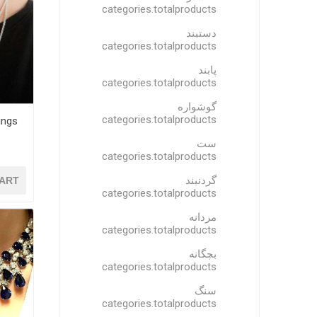
categories.totalproducts
دستبند
categories.totalproducts
پابند
categories.totalproducts
گوشواره
categories.totalproducts
ings
ست
categories.totalproducts
گردنبند
ART
categories.totalproducts
مردانه
categories.totalproducts
بچگانه
categories.totalproducts
سنگ
categories.totalproducts