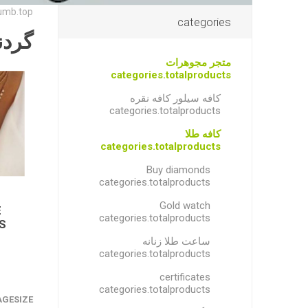
umb.top
categories
گردنی r
متجر مجوهرات
categories.totalproducts
کافه سیلور کافه نقره
categories.totalproducts
کافه طلا
categories.totalproducts
Buy diamonds
categories.totalproducts
Gold watch
E
categories.totalproducts
ساعت طلا زنانه
categories.totalproducts
certificates
categories.totalproducts
AGESIZE