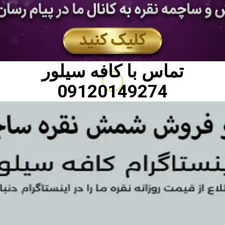
تماس با
کافه سیلور
09120149274