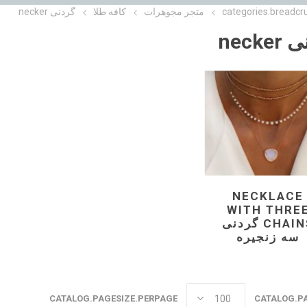
categories.breadcr
متجر مجوهرات
کافه طلا
گردنی necker
necke
NECKLACE
WITH THRE
CHAINS گردنی
سه زنجیره
CATALOG.PAGESIZE.PERPAGE
CATALOG.P