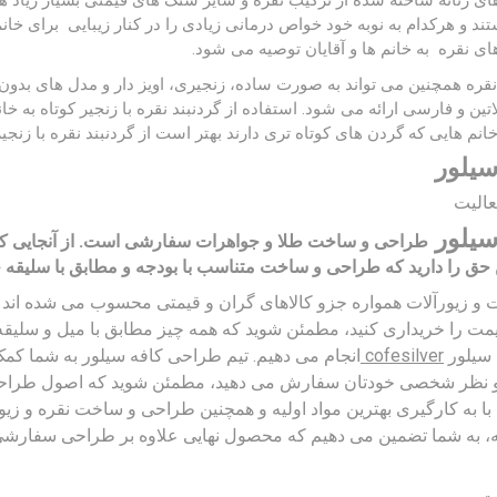
ای زنانه ساخته شده از ترکیب نقره و سایر سنگ های قیمتی بسیار زیاد ه
ند و هرکدام به نوبه خود خواص درمانی زیادی را در کنار زیبایی برای خانم 
ای نقره به خانم ها و آقایان توصیه می شود.
 نقره همچنین می تواند به صورت ساده، زنجیری، اویز دار و مدل های بد
اتین و فارسی ارائه می شود. استفاده از گردنبند نقره با زنجیر کوتاه به 
نم هایی که گردن های کوتاه تری دارند بهتر است از گردنبند نقره با زنجیر 
سیلور
عالیت
سیلور
طراحی و ساخت طلا و جواهرات سفارشی است. از آنجایی که
ن حق را دارید که طراحی و ساخت متناسب با بودجه و مطابق با سلیقه 
 و زیورآلات همواره جزو کالاهای گران و قیمتی محسوب می شده اند
مت را خریداری کنید، مطمئن شوید که همه چیز مطابق با میل و سلیق
 سیلور
cofesilver
انجام می دهیم. تیم طراحی کافه سیلور به شما کمک خ
 نظر شخصی خودتان سفارش می دهید، مطمئن شوید که اصول طراحی 
با به کارگیری بهترین مواد اولیه و همچنین طراحی و ساخت نقره و زیور
، به شما تضمین می دهیم که محصول نهایی علاوه بر طراحی سفارشی 