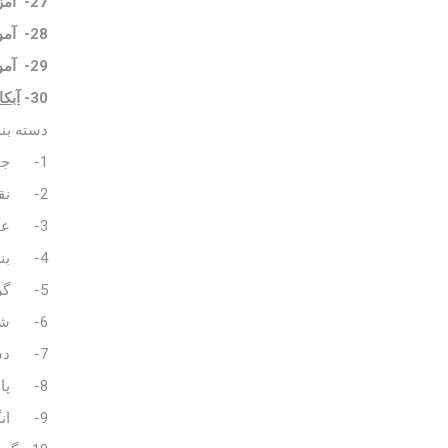
27-
آمز
28-
آم
29-
آمو
30-
آبکا
دسته بن
1- جواهرات
2- نقره
3- عمده فروشی نقره
4- بنکداری نقره
5- گردنبند نقره
6- شمش نقره
7- دستبند نقره
8- پابند نقره
9- انگشتر نقره