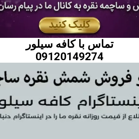
تماس با
کافه سیلور
09120149274