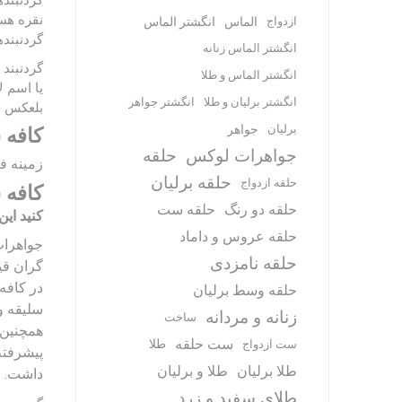
گردنبنده
نقره هست
ازدواج
الماس
انگشتر الماس
گردنبنده
انگشتر الماس زنانه
گردنبند
انگشتر الماس و طلا
یا اسم ل
انگشتر برلیان و طلا
انگشتر جواهر
بلعکس خا
برلیان
جواهر
کافه 
جواهرات لوکس
حلقه
زمینه ف
حلقه برلیان
حلقه ازدواج
کافه 
حلقه دو رنگ
حلقه ست
کنید ای
حلقه عروس و داماد
جواهرات
حلقه نامزدی
گران قی
در کافه
حلقه وسط برلیان
سلیقه و
زنانه و مردانه
ساخت
همچنین 
ست حلقه
طلا
ست ازدواج
پیشرفته
طلا برلیان
طلا و برلیان
داشت.
طلای سفید و زرد