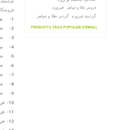
گردنبند 
فیروزه
فروش طلا و جواهر
فروشگاه
گردنبند فیروزه
گردنی طلا و جواهر
1-
طر
PRODUCTS.TAGS.POPULAR.VIEWALL
2-
خر
3-
خر
4-
سا
5-
خر
6-
خر
7-
خر
8-
خر
9-
خر
10-
خری
11-
خری
12-
خری