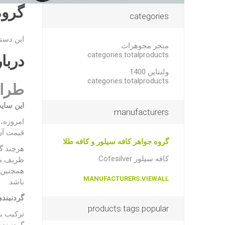
گروه
categories
این دسته
متجر مجوهرات
categories.totalproducts
دربا
ولنتاین 1400
categories.totalproducts
طراح
این سایت
manufacturers
امروزه، 
قیمت آن‌
گروه جواهر کافه سیلور و کافه طلا
هرچند گر
کافه سیلور Cofesilver
ظریف می‌
همچنین، 
MANUFACTURERS.VIEWALL
باشد.
گردنبنده
products.tags.popular
ترکیب به