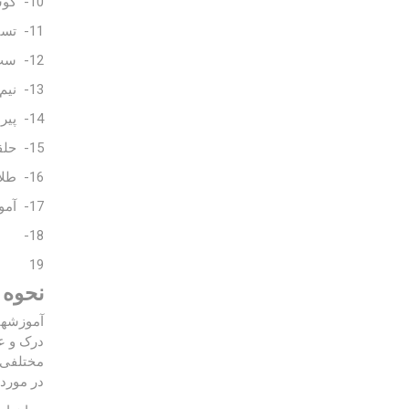
10- گوشواره نقره
11- تسبیح نقره
12- ست نقره
13- نیم ست نقره
14- پیرسینگ
15- حلقه نقره
16- طلا
17- آموزش ساخت نقره
18-
19
نحوه 
آموزشها 
درک و عل
مختلفی ا
در مورد