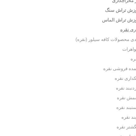
 مخراجکاری
وزش تراش سنگ
زش تراش الماس
ری نقره
دی محصولات کافه سیلور (نقره)