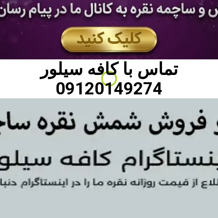
تماس با
کافه سیلور
09120149274