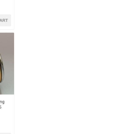
ART
ing
25