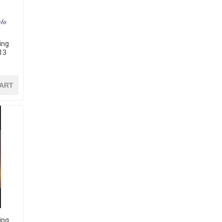
ing
ART
ing