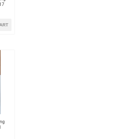
ART
ing
21