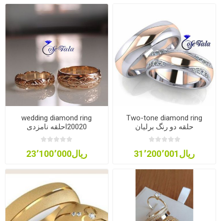
wedding diamond ring
Two-tone diamond ring
حلقه دو رنگ برلیان
20020احلقه نامزدی
ریال31٬200٬001
ریال23٬100٬000