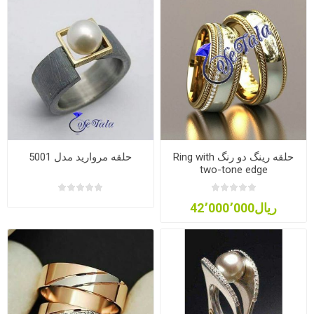
حلقه رینگ دو رنگ Ring with
حلقه مروارید مدل 5001
two-tone edge
ریال42٬000٬000