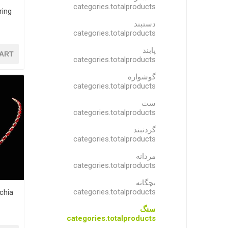
categories.totalproducts
دستبند
categories.totalproducts
پابند
ART
categories.totalproducts
گوشواره
categories.totalproducts
ست
categories.totalproducts
گردنبند
categories.totalproducts
مردانه
categories.totalproducts
بچگانه
categories.totalproducts
سنگ
categories.totalproducts