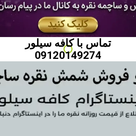
تماس با
کافه سیلور
09120149274