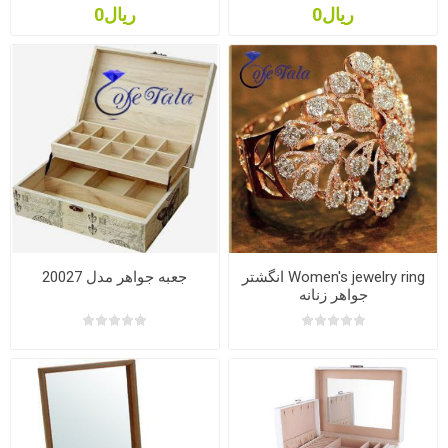
ریال0
ریال0
Women's jewelry ring انگشتر
جعبه جواهر مدل 20027
جواهر زنانه