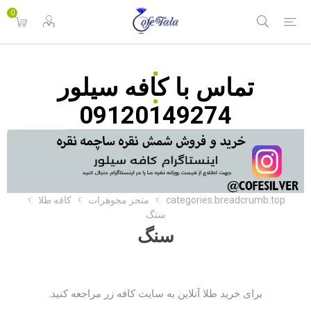
0
تماس با
کافه سیلور
09120149274
categories.breadcrumb.top
متجر مجوهرات
کافه طلا
سنگ
سنگ
برای خرید طلا آنلاین به
سایت کافه زر
مراجعه کنید.