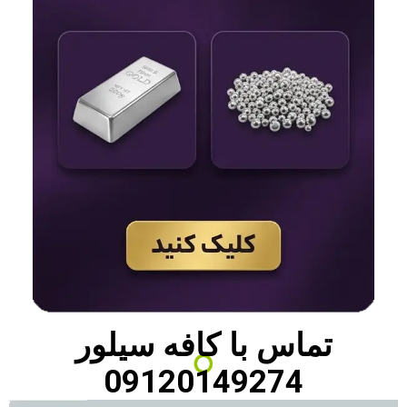
تماس با
کافه سیلور
09120149274