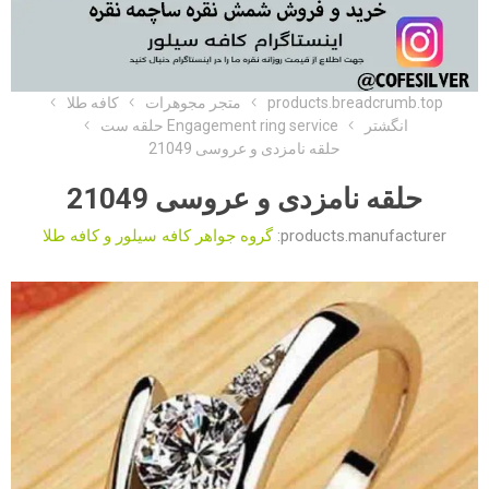
products.breadcrumb.top
متجر مجوهرات
کافه طلا
انگشتر
Engagement ring service حلقه ست
حلقه نامزدی و عروسی 21049
حلقه نامزدی و عروسی 21049
products.manufacturer:
گروه جواهر کافه سیلور و کافه طلا