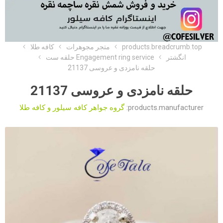
products.breadcrumb.top
متجر مجوهرات
کافه طلا
انگشتر
Engagement ring service حلقه ست
حلقه نامزدی و عروسی 21137
حلقه نامزدی و عروسی 21137
products.manufacturer:
گروه جواهر کافه سیلور و کافه طلا