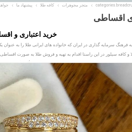
categories.breadcr
متجر مجوهرات
کافه طلا
پیشنهاد ما
جواهر
ی اقساطی
خرید اعتباری و اقس
به فرهنگ سرمایه گذاری در ایران که خانواده های ایرانی طلا را به عنوان ی
 و
کافه سیلور
در این راستا اقدام به تهیه و فروش طلا به صورت اقساطی 