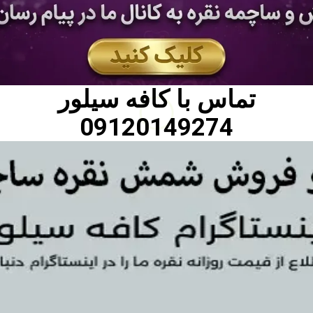
تماس با
کافه سیلور
09120149274