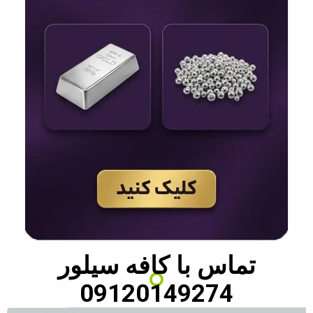
تماس با
کافه سیلور
09120149274