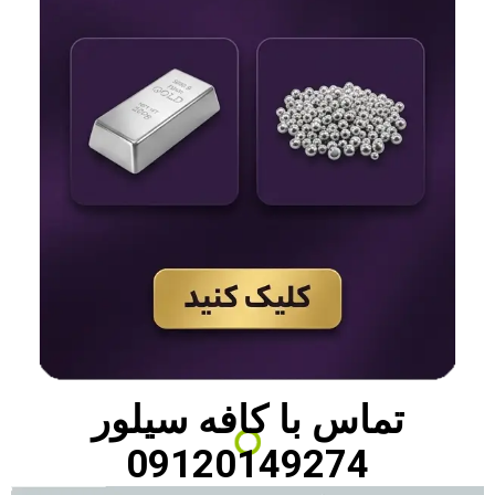
تماس با
کافه سیلور
09120149274