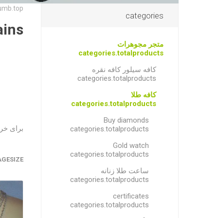
umb.top
categories
chains
متجر مجوهرات
categories.totalproducts
کافه سیلور کافه نقره
categories.totalproducts
کافه طلا
categories.totalproducts
Buy diamonds
برای خری
categories.totalproducts
Gold watch
categories.totalproducts
AGESIZE
ساعت طلا زنانه
categories.totalproducts
certificates
categories.totalproducts