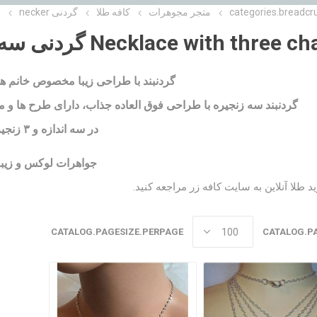
categories.breadcr
متجر مجوهرات
کافه طلا
گردنی necker
s
Necklace with three  گردنی سه زنجیره
گردنبند با طراحی زیبا مخصوص خانم ه
گردنبند سه زنجیره با طراحی فوق العاده جذاب، دارای طرح ها و 
در سه اندازه و ۳ زنجیر
جواهرات لوکس و زیب
د طلا آنلاین به
سایت کافه زر
مراجعه کنید.
CATALOG.PAGESIZE.PERPAGE
CATALOG.P