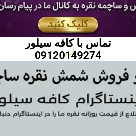
تماس با
کافه سیلور
09120149274