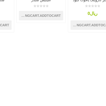
ر کاروینگ یاقوت کبود
آمیتیس شبدر
سنج
ریال0
SHOPPINGCART.ADDTOCART
OCART
SHOPPINGCART.ADDTOC