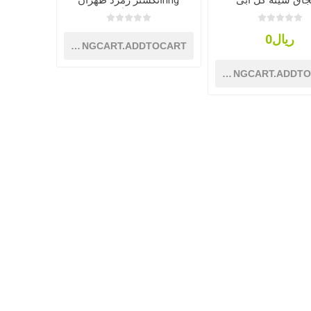
اق سینه گل آبی
ringانگشتر زمرد طهران
فتحیان
ریال0
SHOPPINGCART.ADDTOCART
SHOPPINGCART.ADDT