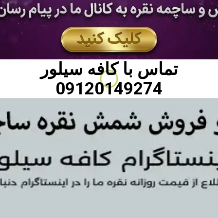
تماس با
کافه سیلور
09120149274