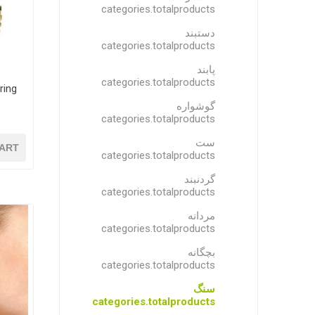
categories.totalproducts
دستبند
categories.totalproducts
پابند
categories.totalproducts
ald ring
گوشواره
categories.totalproducts
ست
ART
categories.totalproducts
گردنبند
categories.totalproducts
مردانه
categories.totalproducts
بچگانه
categories.totalproducts
سنگ
categories.totalproducts