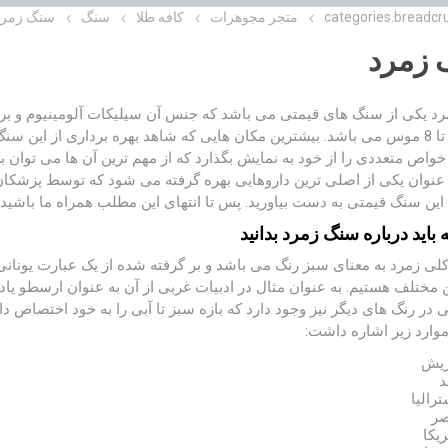
categories.breadcr
متجر مجوهرات
کافه طلا
سنگ
سنگ زمرد
زمرد
د یکی از سنگ های قیمتی می باشد که جنس آن سیلیکات آلومینیوم و بر
بازه 7.8 تا 8 موس می باشد. بیشترین مکان هایی که شاهد بهره برداری از ای
خواص متعددی را از خود به نمایش بگذارد که از مهم ترین آن ها می توان ب
نوان یکی از اصلی ترین داروهایی بهره گرفته می شود که توسط پزشکان ت
 این سنگ قیمتی به دست بیاورید. پس تا انتهای این مطلب همراه ما باشید.
 باید درباره سنگ زمرد بدانید
لی زمرد به معنای سبز رنگ می باشد و بر گرفته شده از یک عبارت یونان
ن مختلف هستیم. به عنوان مثال در ادبیات غربی از آن به عنوان ارسطو ی
 در رنگ های دیگر نیز وجود دارد که بازه سبز تا آبی را به خود اختصاص 
موارد زیر اشاره داشت:
ریش
د
ترالیا
ر
ریکا