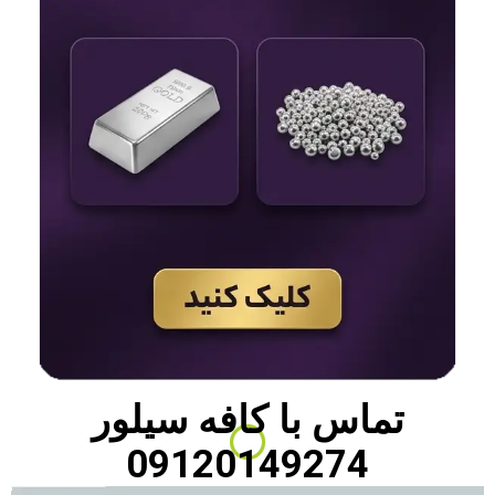
تماس با
کافه سیلور
09120149274