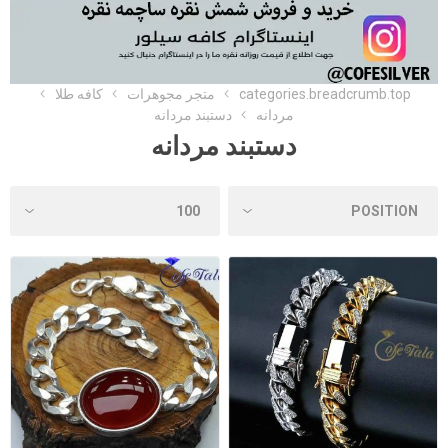
categories.breadcrumb.top
متجر مجوهرات
کافه طلا
مردانه
دستبند مردانه
دستبند مردانه