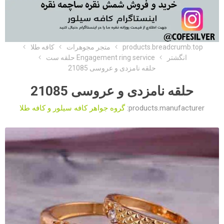
products.breadcrumb.top
متجر مجوهرات
کافه طلا
انگشتر
Engagement ring service حلقه ست
حلقه نامزدی و عروسی 21085
حلقه نامزدی و عروسی 21085
products.manufacturer:
گروه جواهر کافه سیلور و کافه طلا