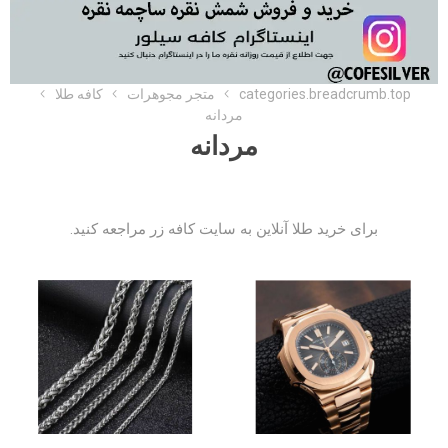
categories.breadcrumb.top
متجر مجوهرات
کافه طلا
مردانه
مردانه
برای خرید طلا آنلاین به
سایت کافه زر
مراجعه کنید.