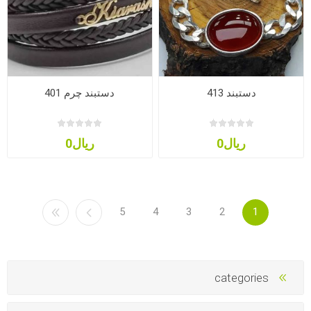
دستبند 413
دستبند چرم 401
ریال0
ریال0
5
4
3
2
1
categories