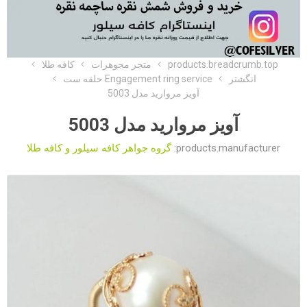
products.breadcrumb.top
متجر مجوهرات
کافه طلا
انگشتر
Engagement ring service حلقه ست
آویز مروارید مدل 5003
آویز مروارید مدل 5003
products.manufacturer:
گروه جواهر کافه سیلور و کافه طلا