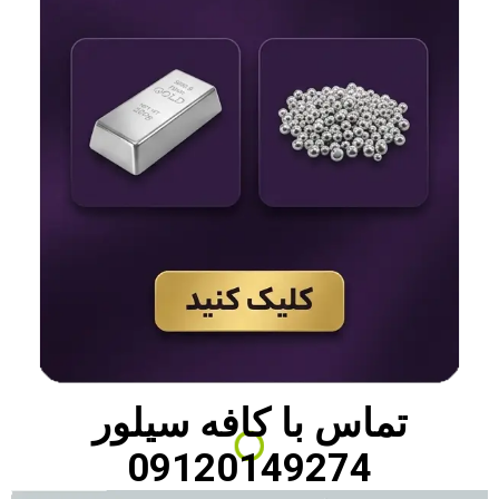
تماس با
کافه سیلور
09120149274