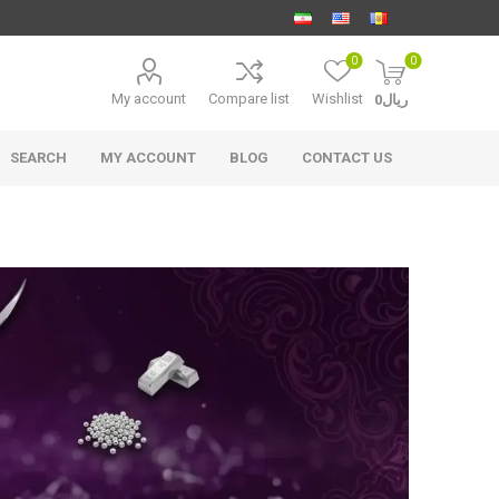
0
0
My account
Compare list
Wishlist
ریال0
SEARCH
MY ACCOUNT
BLOG
CONTACT US