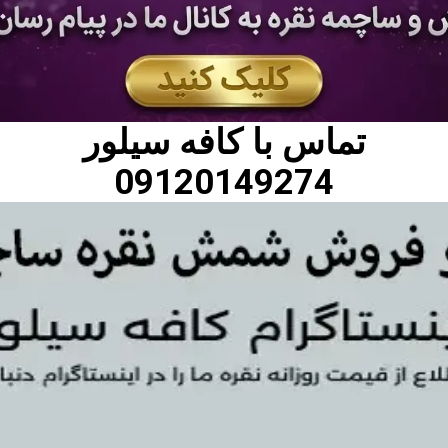
تماس با
کافه سیلور
09120149274