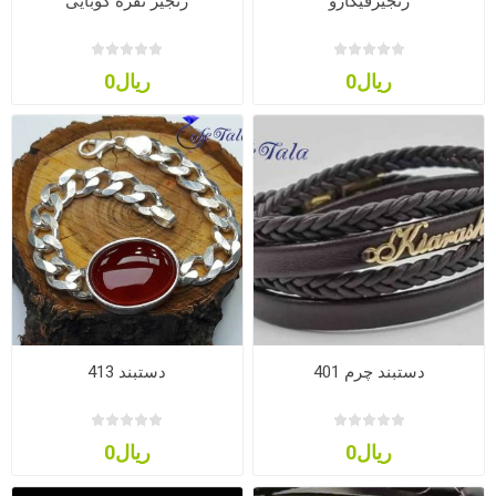
زنجیرفیگارو
زنجیر نقره کوبایی
ریال0
ریال0
دستبند چرم 401
دستبند 413
ریال0
ریال0