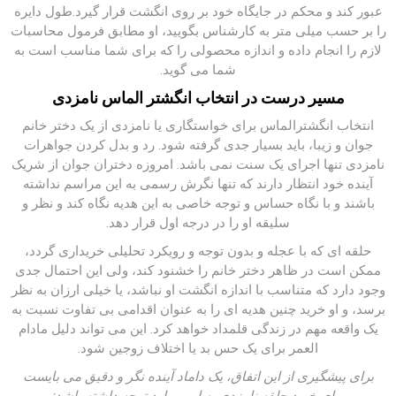
عبور کند و محکم در جایگاه خود بر روی انگشت قرار گیرد.طول دایره
را بر حسب میلی متر به کارشناس بگویید، او مطابق فرمول محاسبات
لازم را انجام داده و اندازه محصولی را که برای شما مناسب است به
شما می گوید
.
مسیر درست در انتخاب انگشتر الماس نامزدی
انتخاب انگشترالماس برای خواستگاری یا نامزدی از یک دختر خانم
جوان و زیبا، باید بسیار جدی گرفته شود. رد و بدل کردن جواهرات
نامزدی تنها اجرای یک سنت نمی باشد. امروزه دختران جوان از شریک
آینده خود انتظار دارند که تنها نگرش رسمی به این مراسم نداشته
باشند و با نگاه حساس و توجه خاصی به این هدیه نگاه کند و نظر و
سلیقه او را در درجه اول قرار دهد.
حلقه ای که با عجله و بدون توجه و رویکرد تحلیلی خریداری گردد،
ممکن است در ظاهر دختر خانم را خشنود کند، ولی این احتمال جدی
وجود دارد که متناسب با اندازه انگشت او نباشد، یا خیلی ارزان به نظر
برسد، و او خرید چنین هدیه ای را به عنوان اقدامی بی تفاوت نسبت به
یک واقعه مهم در زندگی قلمداد خواهد کرد. این می تواند دلیل مادام
العمر برای یک حس بد یا اختلاف زوجین شود.
برای پیشگیری از این اتفاق، یک داماد آینده نگر و دقیق می بایست
برای خرید حلقه نامزدی به این موارد توجه داشته باشد: