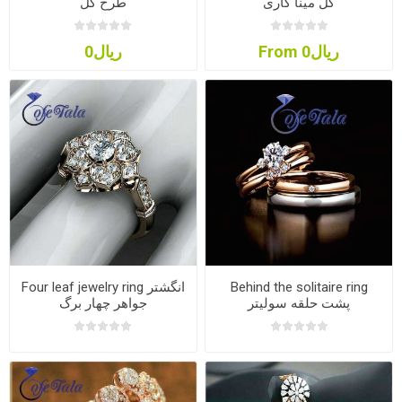
گل مینا کاری
طرح گل
From ریال0
ریال0
Behind the solitaire ring
Four leaf jewelry ring انگشتر
پشت حلقه سولیتر
جواهر چهار برگ