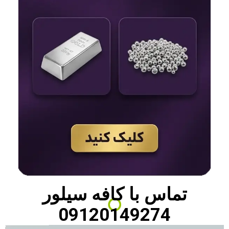
تماس با
کافه سیلور
09120149274