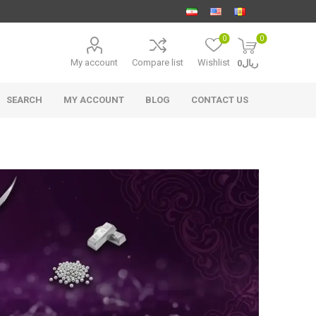
0
0
My account
Compare list
Wishlist
ریال0
SEARCH
MY ACCOUNT
BLOG
CONTACT US