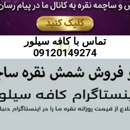
تماس با
کافه سیلور
09120149274