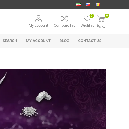
0
0
My account
Compare list
Wishlist
ریال0
SEARCH
MY ACCOUNT
BLOG
CONTACT US