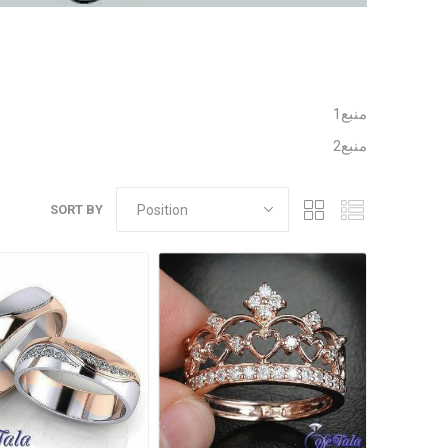
منبع1
منبع2
SORT BY