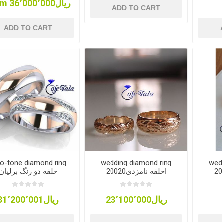
From ریال36٬000٬000
ADD TO CART
ADD TO CART
o-tone diamond ring
wedding diamond ring
wed
20020احلقه نامزدی
حلقه دو رنگ برلیان
ریال23٬100٬000
ریال31٬200٬001