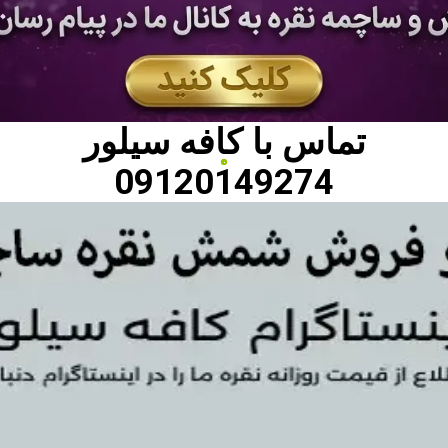
تماس با
کافه سیلور
09120149274