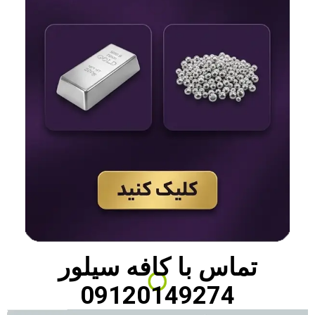
تماس با
کافه سیلور
09120149274