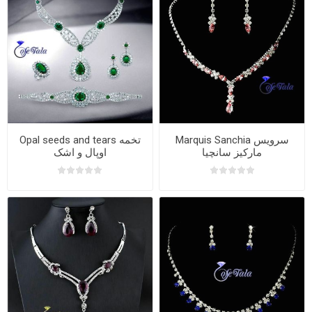
Marquis Sanchia سرویس
Opal seeds and tears تخمه
مارکیز سانچیا
اوپال و اشک