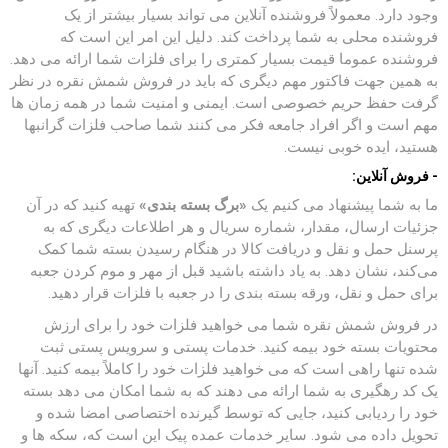
وجود دارد. معمولاً فروشنده آنلاین می تواند بسیار بیشتر از یک
فروشنده محلی به شما پرداخت کند. دلیل این امر این است که
فروشنده عموما قیمت بسیار کمتری را برای فلزات شما ارائه می دهد.
به همین جهت فاکتور مهم دیگری که باید در فروش شمش نقره در نظر
گرفت حفظ حریم خصوصی است. ایمنی و امنیت شما در همه زمان ‌ها
مهم است و اگر افراد جامعه فکر می‌ کنند شما صاحب فلزات گرانبها
هستید، ایده خوبی نیست.
- فروش آنلاین:
ما به شما پیشنهاد می‌ کنیم یک
«برگ بسته ‌بندی»
تهیه کنید که در آن
جزئیات ارسال، مقدار، شماره سریال و هر اطلاعات دیگری که به
پرسنل حمل و نقل و دریافت کالا در هنگام رسیدن بسته شما کمک
می‌کند، نشان دهد. به یاد داشته باشید قبل از مهر و موم کردن جعبه
برای حمل و نقل، ورقه بسته بندی را در جعبه با فلزات قرار دهید.
در فروش شمش نقره شما می خواهید فلزات خود را برای ارزش
محتویات بسته خود بیمه کنید. خدمات پستی و سرویس پستی ثبت
شده تنها راهی است که می خواهید فلزات خود را کاملاً بیمه کنید. آنها
یک کد رهگیری به شما ارائه می دهند که به شما امکان می دهد بسته
خود را ردیابی کنید، جایی که توسط گیرنده اختصاصی امضا شده و
تحویل داده می شود. سایر خدمات عمده پیک این است که، سکه ها و