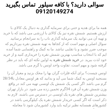
سوالی دارید؟ با
کافه سیلور
تماس بگیرید
09120149274
همه ما برای هدیه و حتی برای سرمایه گذاری به دنبال یک کالای با
ارزش هستیم. شمش نقره نیز یک کالای با ارزشی می باشد که با خرید
و تهیه آن می توانید یک سرمایه گذاری ناب را به سرانجام برسانید.
سوال اصلی و مهم است که از کجاها به تهیه شمش نقره بپردازیم که
موجب ضرر نشود و یا تقلبی نباشد. ما به کمک و راهنمایی شما آمده
ایم که با انتخاب مناسب بهترین شمش نقره را خریداری کنید و از خرید
خود لذت ببرید. در
خرید شمش نقره
به اولین نکته ای که باید در نظر
گرفته شود و مهم است، تفاوت واحد اونس با گرم می باشد.
اونس چیست؟ برای آنکه فلزات گران بها را محک بزنید و معیار آن را
بسنجید اونس به کمک شما می آید و بدانید که هر اونس معادل با28/34
گرم می باشد. اگر کسی یک شمش یک اونسی تهیه می کند در واقع
وزن شمش نقره آن فرد 34گرم تخمین زده می شود. در بازار تهران
بیشترین شمش های نقره یک اونسی در دسترس می باشند. لازم به
ذکر است که اگر کسی خریدار شمش نقره یک کیلوگرمی باشد در
کشورهای همسایه نظیر ترکیه باید وارد کشورمان شود تا معامله