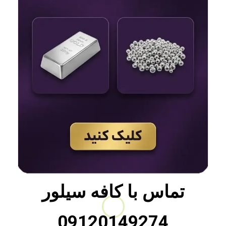
تماس با
کافه سیلور
09120149274