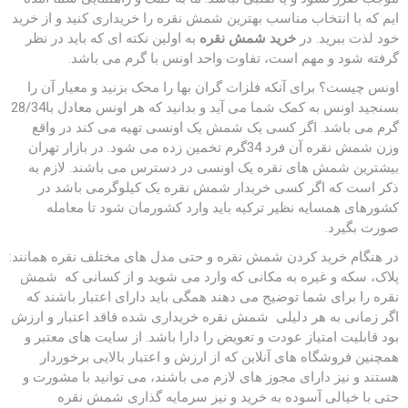
ایم که با انتخاب مناسب بهترین شمش نقره را خریداری کنید و از خرید
خود لذت ببرید. در
خرید شمش نقره
به اولین نکته ای که باید در نظر
گرفته شود و مهم است، تفاوت واحد اونس با گرم می باشد.
اونس چیست؟ برای آنکه فلزات گران بها را محک بزنید و معیار آن را
بسنجید اونس به کمک شما می آید و بدانید که هر اونس معادل با28/34
گرم می باشد. اگر کسی یک شمش یک اونسی تهیه می کند در واقع
وزن شمش نقره آن فرد 34گرم تخمین زده می شود. در بازار تهران
بیشترین شمش های نقره یک اونسی در دسترس می باشند. لازم به
ذکر است که اگر کسی خریدار شمش نقره یک کیلوگرمی باشد در
کشورهای همسایه نظیر ترکیه باید وارد کشورمان شود تا معامله
صورت بگیرد.
در هنگام خرید کردن شمش نقره و حتی مدل های مختلف نقره همانند:
پلاک، سکه و غیره به مکانی که وارد می شوید و از کسانی که شمش
نقره را برای شما توضیح می دهند همگی باید دارای اعتبار باشند که
اگر زمانی به هر دلیلی شمش نقره خریداری شده فاقد اعتبار و ارزش
بود قابلیت امتیاز عودت و تعویض را دارا باشد. از سایت های معتبر و
همچنین فروشگاه های آنلاین که از ارزش و اعتبار بالایی برخوردار
هستند و نیز دارای مجوز های لازم می باشند، می توانید با مشورت و
حتی با خیالی آسوده به خرید و نیز سرمایه گذاری شمش نقره