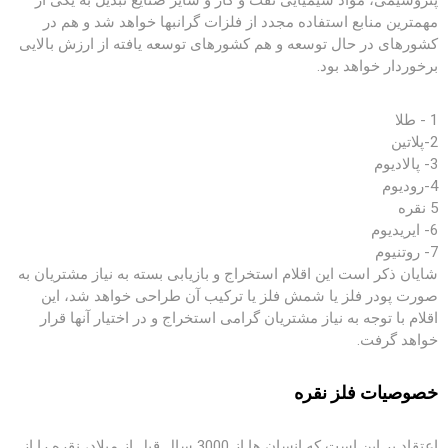
پتروشیمی، مواد شیمیایی نفت و گاز و سایر صنایع تبدیل به یکی از
مهمترین منابع استفاده مجدد از فلزات گرانبها خواهد شد و هم در
کشورهای در حال توسعه و هم کشورهای توسعه یافته از ارزش بالایی
برخوردار خواهد بود.
1 - طلا
2-پلاتین
3- پالادیوم
4-رودیوم
5 نقره
6- ایریدیوم
7- روتنیوم
شایان ذکر است این اقلام استخراج و بازیابی بسته به نیاز مشتریان به
صورت پودر فلز یا شمش فلز یا ترکیب آن طراحی خواهد شد، این
اقلام با توجه به نیاز مشتریان گرامی استخراج و در اختیار آنها قرار
خواهد گرفت.
خصوصیات فلز نقره
اعتقاد بر این است که انسان ها از 3000 سال قبل از میلاد، نقره را از