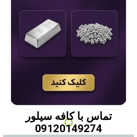
تماس با
کافه سیلور
09120149274