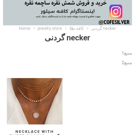
Home
jewelry store
کافه طلا
گردنی necker
گردنی necker
منبع1
منبع2
NECKLACE WITH