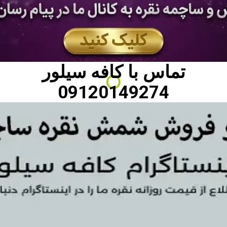
تماس با
کافه سیلور
09120149274