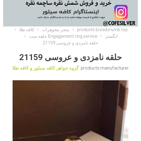
products.breadcrumb.top
متجر مجوهرات
کافه طلا
انگشتر
Engagement ring service حلقه ست
حلقه نامزدی و عروسی 21159
حلقه نامزدی و عروسی 21159
products.manufacturer:
گروه جواهر کافه سیلور و کافه طلا