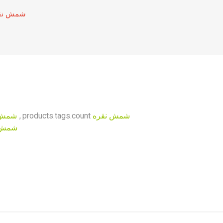
شمش نق
شمش نقره
products.tags.count
,
شمش 
شمش ن