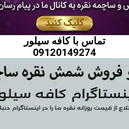
تماس با
کافه سیلور
09120149274