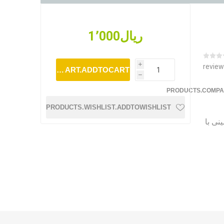
ریال1٬000
i
review
SHOPPINGCART.ADDTOCART
h
PRODUCTS.COMPA
PRODUCTS.WISHLIST.ADDTOWISHLIST
مینی با