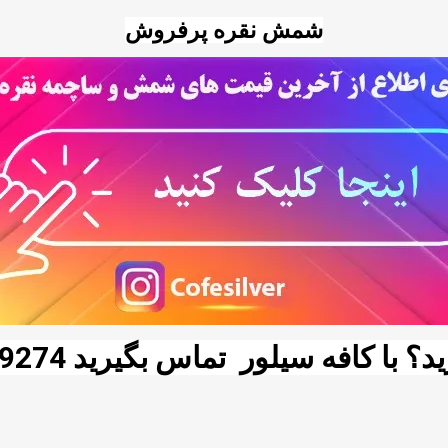
شمش نقره پرفروش
د؟ با
کافه سیلور
تماس بگیرید 09120149274