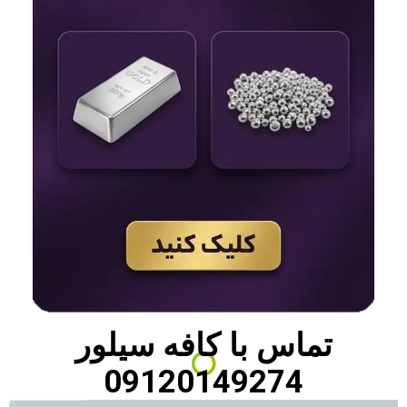
تماس با
کافه سیلور
09120149274