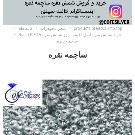
products.breadcrumb.top
متجر مجوهرات
کافه طلا
خرید شمش نقره اصل | قیمت روز شمش نقره ۹۹۹ کافه طلا
ساچمه نقره
ساچمه نقره