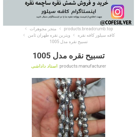
products.breadcrumb.top
متجر مجوهرات
کافه سیلور کافه نقره
ویترین نقره طهران ثامن
تسبیح نقره مدل 1005
تسبیح نقره مدل 1005
products.manufacturer:
استاد داداشی