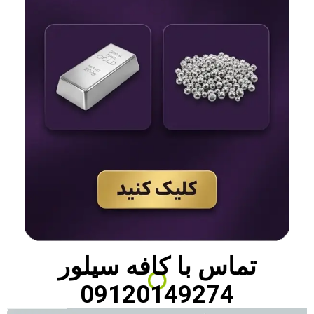
تماس با
کافه سیلور
09120149274