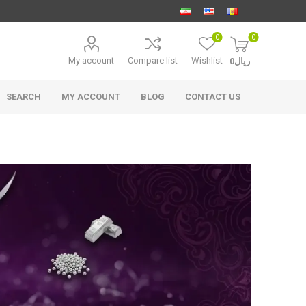
0
0
My account
Compare list
Wishlist
ریال0
SEARCH
MY ACCOUNT
BLOG
CONTACT US