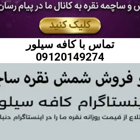
تماس با
کافه سیلور
09120149274