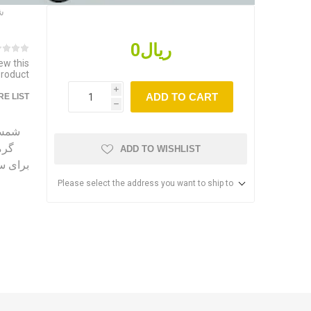
شم
ریال0
iew this
product
i
ADD TO CART
E LIST
h
ADD TO WISHLIST
برای سر
Please select the address you want to ship to