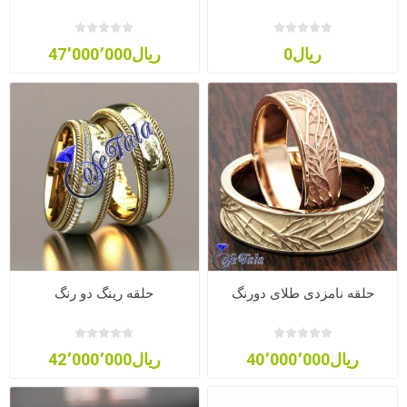
ریال0
ریال47٬000٬000
حلقه نامزدی طلای دورنگ
حلقه رینگ دو رنگ
ریال40٬000٬000
ریال42٬000٬000