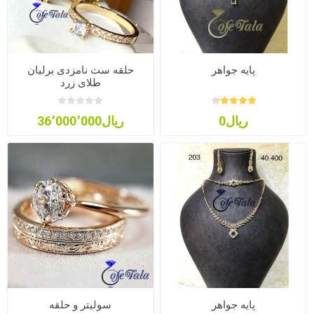
پایه جواهر
حلقه ست نامزدی برلیان
طلای زرد
ریال0
ریال36٬000٬000
پایه جواهر
سولیتر و حلقه