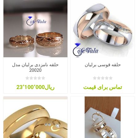
حلقه قوسی برلیان
حلقه نامزدی برلیان مدل
20020
تماس برای قیمت
ریال23٬100٬000