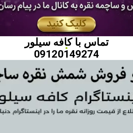
تماس با
کافه سیلور
09120149274