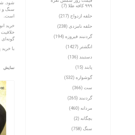
قیمت روز شمش نقره
شود. شم
۹۹۹ کافه طلا (7)
سنگ و نگ
حلقه ازدواج (217)
است.
خرید انو
حلقه نامزدی (238)
خلاقیت د
گردنبند فیروزه (194)
گونه‌ای 
انگشتر (1427)
با خرید 
دستبند (136)
پابند (15)
نمایش
گوشواره (532)
ست (366)
گردنبند (265)
مردانه (460)
بچگانه (2)
سنگ (758)