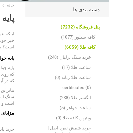
خانه
دسته بندی ها
پایه
پنل فروشگاه (7232)
اینکه بت
کافه سیلور (1077)
خبر خوش 
کافه طلا (6059)
است؟ با 
خرید سنگ برلیان (240)
پایه جوا
ساعت طلا (17)
پایه جوا
که روی س
ساعت طلا زنانه (0)
که در آی
certificates (0)
بنابراین
سنگ استف
انگشتر طلا (238)
است و می
ساعت جواهر (5)
مزایای خ
ویترین کافه طلا (0)
خرید شمش نقره اصل |
خرید پای