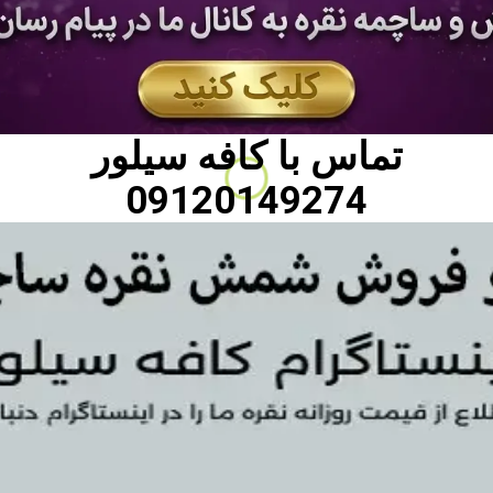
تماس با
کافه سیلور
09120149274