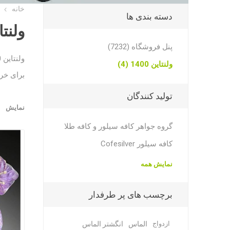
خانه
دسته بندی ها
ولنتاین
پنل فروشگاه (7232)
ولنتاین 1400
ولنتاین 1400 (4)
برای خری
تولید کنندگان
نمایش
گروه جواهر کافه سیلور و کافه طلا
کافه سیلور Cofesilver
نمایش همه
برچسب های پر طرفدار
ازدواج
الماس
انگشتر الماس