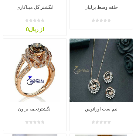
حلقه وسط برلیان
انگشتر گل میناکاری
از ریال0
نیم ست اورانوس
انگشترتخمه براون