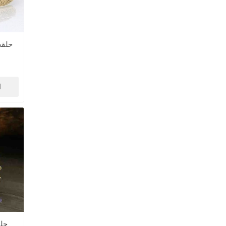
حلقه 
ا
حل