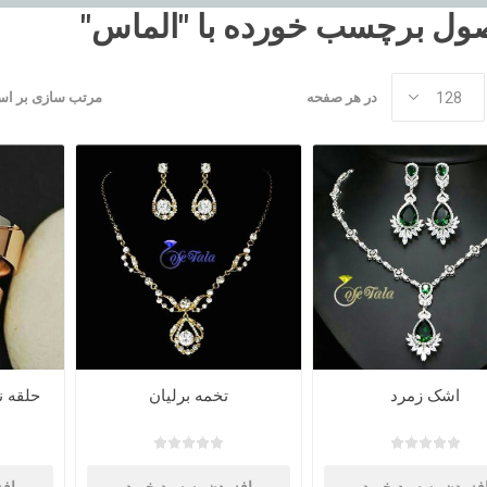
ل برچسب خورده با "الماس"
در هر صفحه
مرتب سازی بر ا
اشک زمرد
تخمه برلیان
حلقه نام