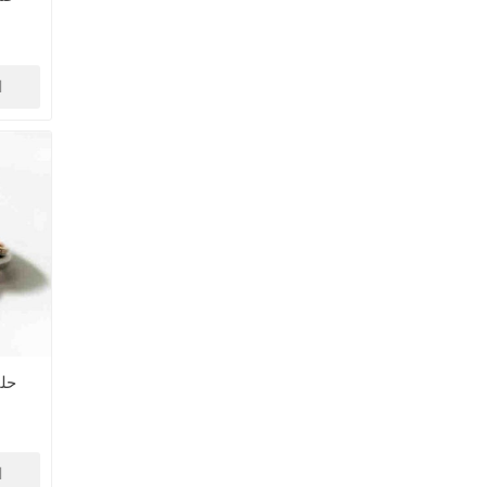
ا
حل
ا