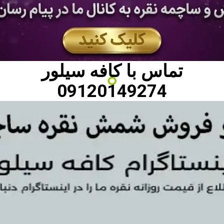
تماس با
کافه سیلور
09120149274