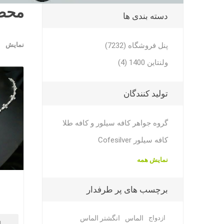
محصو
دسته بندی ها
پنل فروشگاه (7232)
نمایش
ولنتاین 1400 (4)
تولید کنندگان
گروه جواهر کافه سیلور و کافه طلا
کافه سیلور Cofesilver
نمایش همه
برچسب های پر طرفدار
ازدواج
الماس
انگشتر الماس