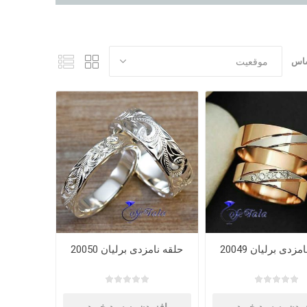
ساس
زدی برلیان 20049
حلقه نامزدی برلیان 20050