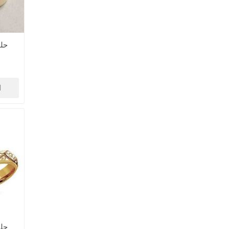
حل
ا
حل