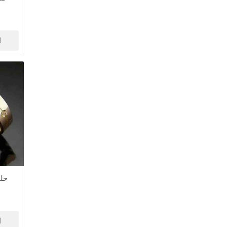
ا
حل
ا