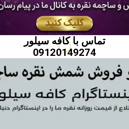
تماس با
کافه سیلور
09120149274