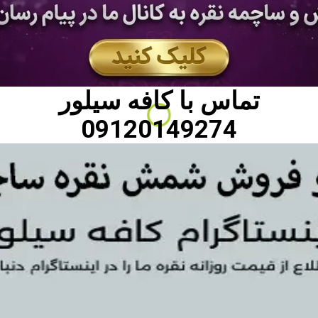
تماس با
کافه سیلور
09120149274