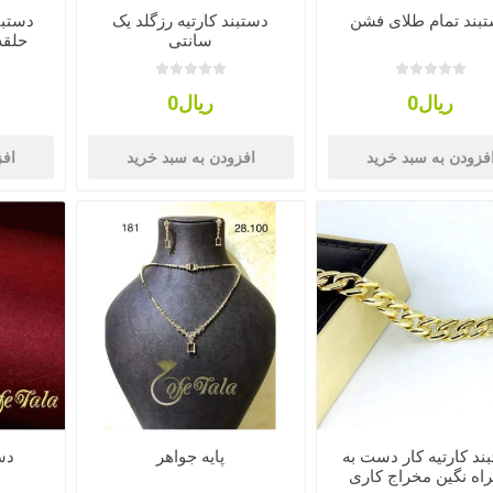
بند تمام طلای فشن
دستبند کارتیه رزگلد یک
دستبن
سانتی
حلقه
ریال0
ریال0
فزودن به سبد خرید
افزودن به سبد خرید
افز
ند کارتیه کار دست به
پایه جواهر
دست
اه نگین مخراج کاری