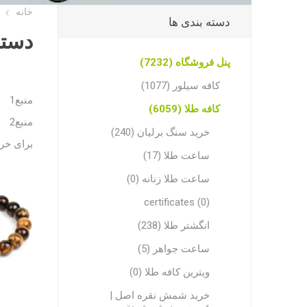
خانه
دسته بندی ها
دستب
پنل فروشگاه (7232)
کافه سیلور (1077)
منبع1
کافه طلا (6059)
منبع2
خرید سنگ برلیان (240)
برای خری
ساعت طلا (17)
ساعت طلا زنانه (0)
certificates (0)
انگشتر طلا (238)
ساعت جواهر (5)
ویترین کافه طلا (0)
خرید شمش نقره اصل |