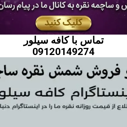
تماس با
کافه سیلور
09120149274