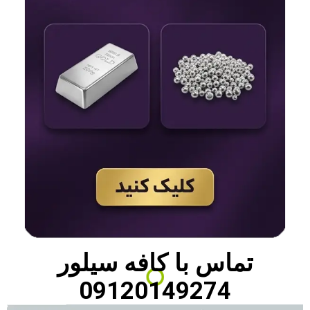
تماس با
کافه سیلور
09120149274