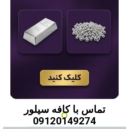
تماس با
کافه سیلور
09120149274