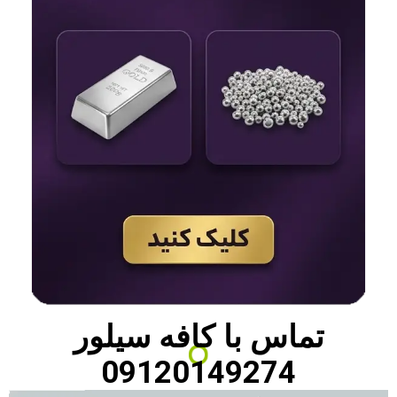
تماس با
کافه سیلور
09120149274