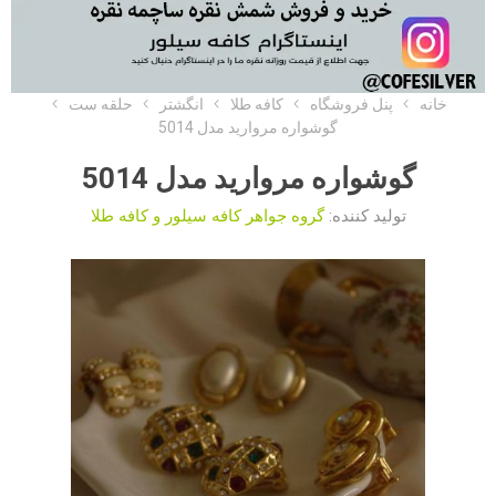
خانه
پنل فروشگاه
کافه طلا
انگشتر
حلقه ست
گوشواره مروارید مدل 5014
گوشواره مروارید مدل 5014
تولید کننده:
گروه جواهر کافه سیلور و کافه طلا