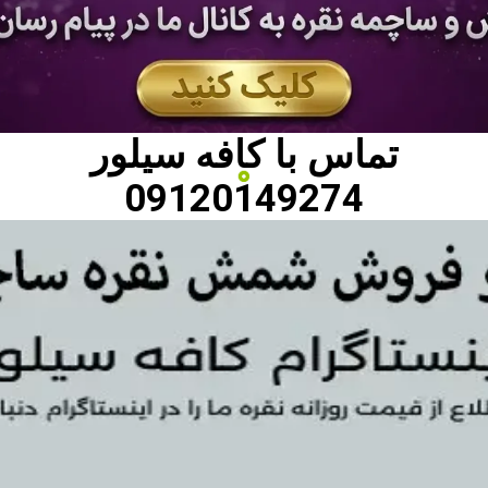
تماس با
کافه سیلور
09120149274