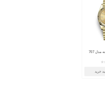
مدل 707
د خرید